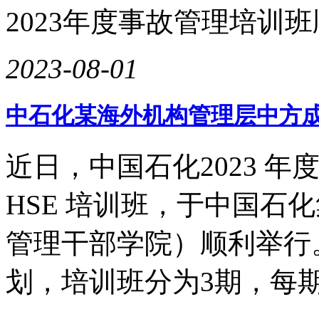
2023年度事故管理培训
2023-08-01
中石化某海外机构管理层中方成员
近日，中国石化2023 
HSE 培训班，于中国石
管理干部学院）顺利举行
划，培训班分为3期，每