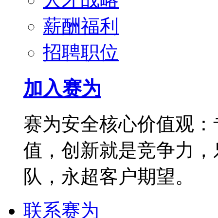
薪酬福利
招聘职位
加入赛为
赛为安全核心价值观：
值，创新就是竞争力，
队，永超客户期望。
联系赛为