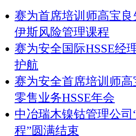
赛为首席培训师高宝良
伊斯风险管理课程
赛为安全国际HSSE
护航
赛为安全首席培训师高宝
零售业务HSSE年会
中冶瑞木镍钴管理公司“
程”圆满结束