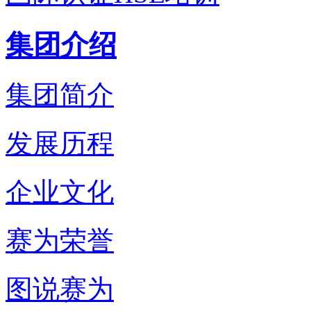
集团介绍
集团简介
发展历程
企业文化
赛为荣誉
图说赛为