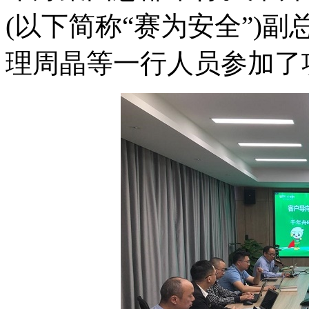
(以下简称“赛为安全”)
理周晶等一行人员参加了