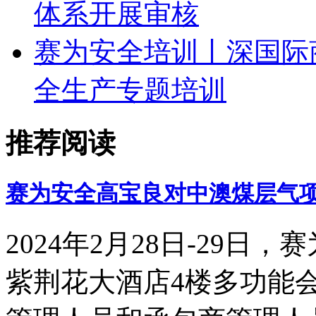
体系开展审核
赛为安全培训丨深国际
全生产专题培训
推荐阅读
赛为安全高宝良对中澳煤层气
2024年2月28日-29
紫荆花大酒店4楼多功能