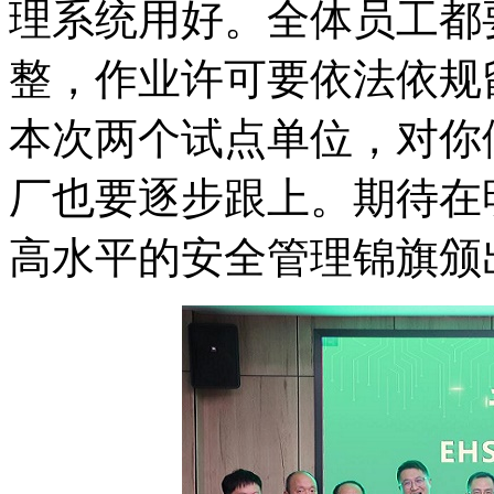
理系统用好。全体员工都
整，作业许可要依法依规
本次两个试点单位，对你
厂也要逐步跟上。期待在
高水平的安全管理锦旗颁