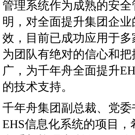
管理系统作为成熟的安全
明，对全面提升集团企业
效，目前已成功应用于多
为团队有绝对的信心和把
广，为千年舟全面提升E
的技术支持。
千年舟集团副总裁、党委
EHS信息化系统的项目