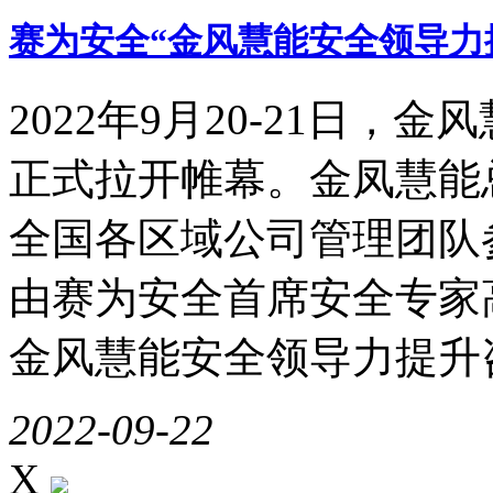
赛为安全“金风慧能安全领导力
2022年9月20-21日
正式拉开帷幕。金凤慧能
全国各区域公司管理团队
由赛为安全首席安全专家
金风慧能安全领导力提升
2022-09-22
X