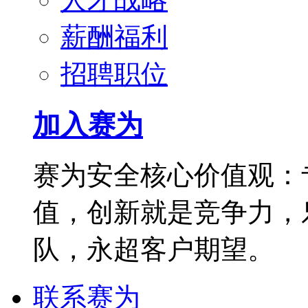
薪酬福利
招聘职位
加入赛为
赛为安全核心价值观：
值，创新就是竞争力，
队，永超客户期望。
联系赛为