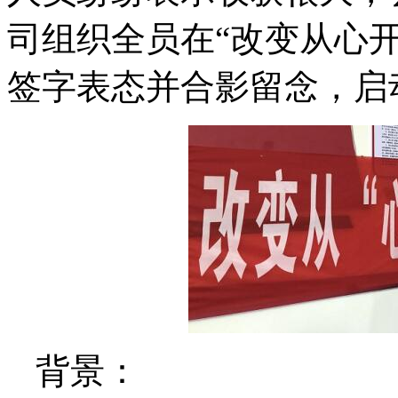
司组织全员在“改变从心
签字表态并合影留念，启
背景：