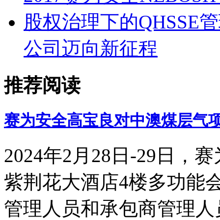
股权治理下的QHSSE
公司迈向新征程
推荐阅读
赛为安全高宝良对中澳煤层气
2024年2月28日-29
紫荆花大酒店4楼多功能
管理人员和承包商管理人