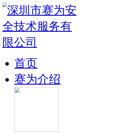
首页
赛为介绍