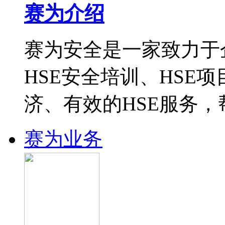
赛为介绍
赛为安全是一家致力于
HSE安全培训、HSE
济、有效的HSE服务
赛为业务