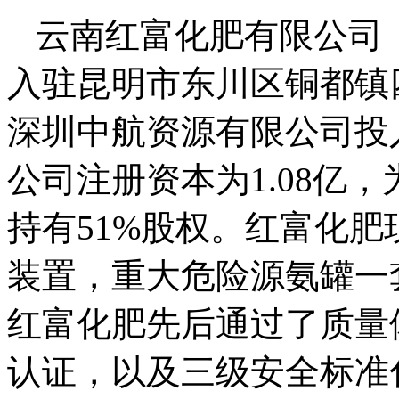
云南红富化肥有限公司（
入驻昆明市东川区铜都镇四
深圳中航资源有限公司投入
公司注册资本为1.08亿
持有51%股权。红富化
装置，重大危险源氨罐一
红富化肥先后通过了质量
认证，以及三级安全标准