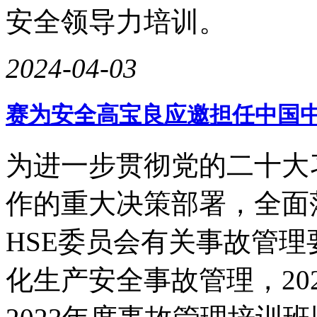
安全领导力培训。
2024-04-03
赛为安全高宝良应邀担任中国中
为进一步贯彻党的二十大
作的重大决策部署，全面落
HSE委员会有关事故管
化生产安全事故管理，202