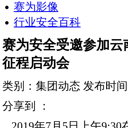
赛为影像
行业安全百科
赛为安全受邀参加云
征程启动会
类别：集团动态
发布时间：2
分享到 ：
2019年7月5日上午9:30