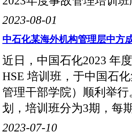
2023年度事故管理培训
2023-08-01
中石化某海外机构管理层中方成员
近日，中国石化2023 
HSE 培训班，于中国石
管理干部学院）顺利举行
划，培训班分为3期，每
2023-07-10