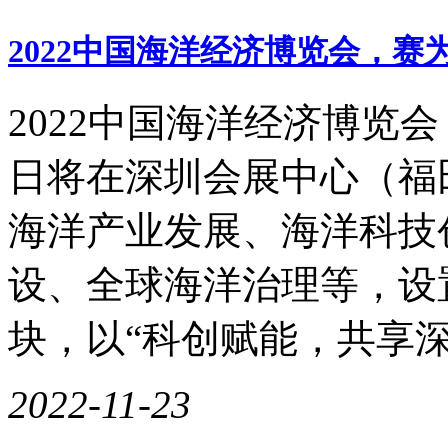
2022中国海洋经济博览会，赛
2022中国海洋经济博览会（
日将在深圳会展中心（福田
海洋产业发展、海洋科技
设、全球海洋治理等，设
块，以“科创赋能，共享深
2022-11-23