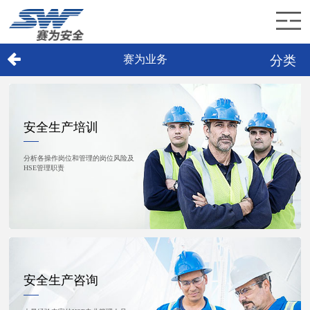
分类
赛为业务
首页
赛为介绍
安全生产培训
赛为业务
分析各操作岗位和管理的岗位风险及
赛为新闻
HSE管理职责
加入赛为
联系赛为
安全生产咨询