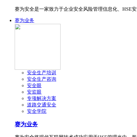
赛为安全是一家致力于企业安全风险管理信息化、HSE安
赛为业务
安全生产培训
安全生产咨询
安全眼
安监眼
专项解决方案
道路交通安全
安全学院
赛为业务