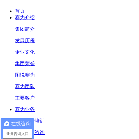
首页
赛为介绍
集团简介
发展历程
企业文化
集团荣誉
图说赛为
赛为团队
主要客户
赛为业务
安全生产培训
在线咨询
安全生产咨询
业务咨询入口