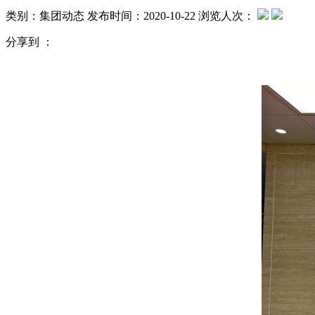
类别：集团动态
发布时间：2020-10-22
浏览人次：
分享到 ：