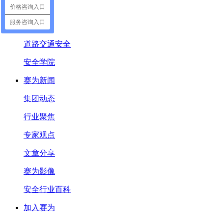
价格咨询入口
安全眼
服务咨询入口
安监眼
道路交通安全
安全学院
赛为新闻
集团动态
行业聚焦
专家观点
文章分享
赛为影像
安全行业百科
加入赛为