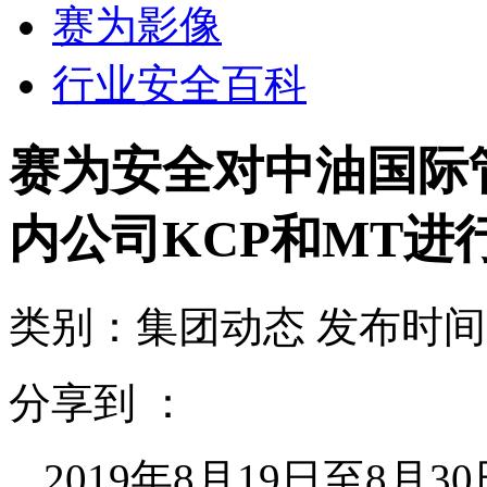
赛为影像
行业安全百科
赛为安全对中油国际
内公司KCP和MT进
类别：集团动态
发布时间：2
分享到 ：
2019年8月19日至8月3