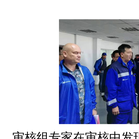
审核组专家在审核中发