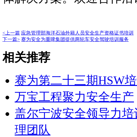
<上一篇
应急管理部海洋石油外籍人员安全生产资格证书培训
下一篇>
赛为安全为重啤集团提供两轮车安全驾驶培训服务
相关推荐
赛为第二十三期HSW
万宝工程聚力安全生产
盖尔宁波安全领导力培
理团队