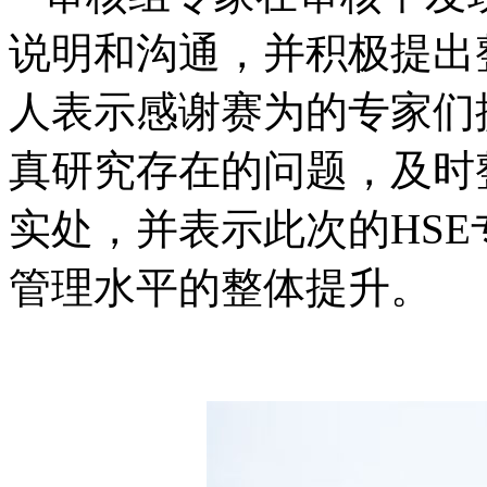
说明和沟通，并积极提出
人表示感谢赛为的专家们
真研究存在的问题，及时
实处，并表示此次的HSE
管理水平的整体提升。