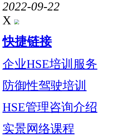
2022-09-22
X
快捷链接
企业HSE培训服务
防御性驾驶培训
HSE管理咨询介绍
实景网络课程