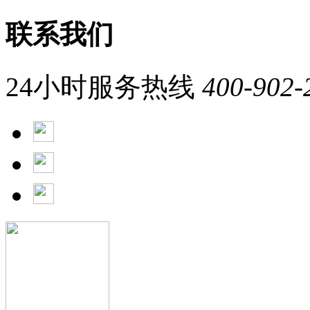
联系我们
24小时服务热线
400-902-