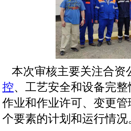
本次审核主要关注合资公
控
、工艺安全和设备完整
作业和作业许可、变更管
个要素的计划和运行情况