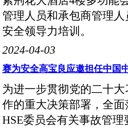
紫荆花大酒店4楼多功能
管理人员和承包商管理人
安全领导力培训。
2024-04-03
赛为安全高宝良应邀担任中国中
为进一步贯彻党的二十大
作的重大决策部署，全面落
HSE委员会有关事故管