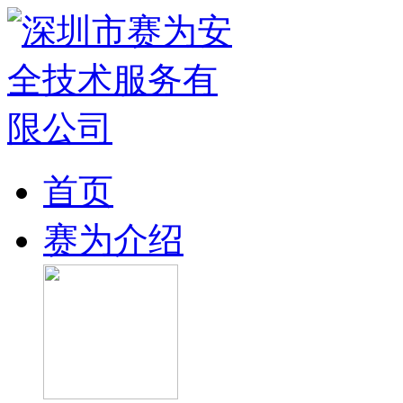
首页
赛为介绍