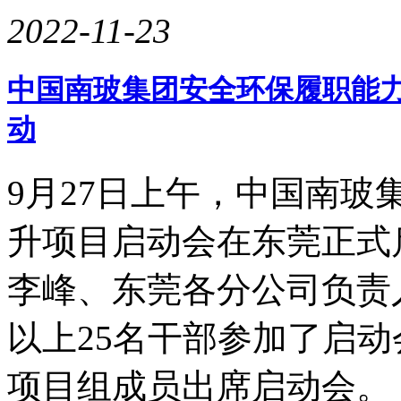
2022-11-23
中国南玻集团安全环保履职能
动
9月27日上午，中国南
升项目启动会在东莞正式
李峰、东莞各分公司负责
以上25名干部参加了启
项目组成员出席启动会。