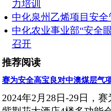
力培训
中化泉州乙烯项目安全
中化农业事业部“安全
召开
推荐阅读
赛为安全高宝良对中澳煤层气
2024年2月28日-29