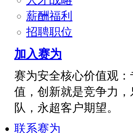
薪酬福利
招聘职位
加入赛为
赛为安全核心价值观：
值，创新就是竞争力，
队，永超客户期望。
联系赛为