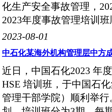
化生产安全事故管理，202
2023年度事故管理培训
2023-08-01
中石化某海外机构管理层中方成员
近日，中国石化2023 
HSE 培训班，于中国石
管理干部学院）顺利举行
划，培训班分为3期，每