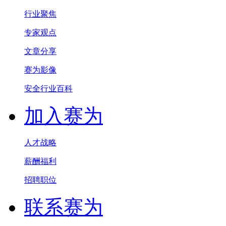
行业聚焦
专家观点
文章分享
赛为影像
安全行业百科
加入赛为
人才战略
薪酬福利
招聘职位
联系赛为