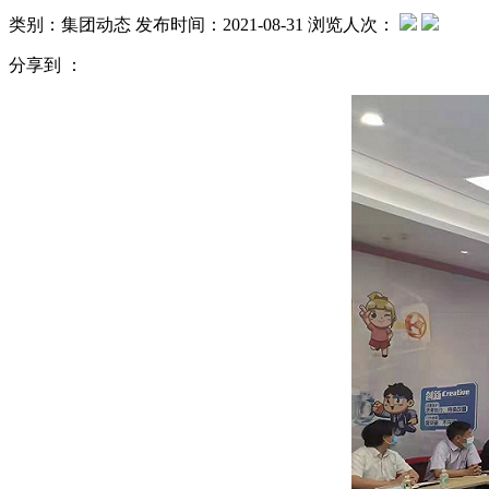
类别：集团动态
发布时间：2021-08-31
浏览人次：
分享到 ：