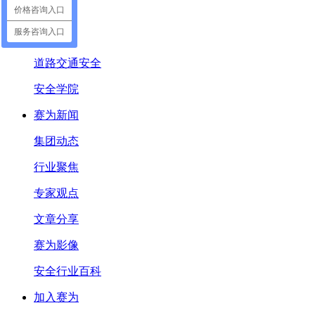
价格咨询入口
安全眼
服务咨询入口
安监眼
道路交通安全
安全学院
赛为新闻
集团动态
行业聚焦
专家观点
文章分享
赛为影像
安全行业百科
加入赛为