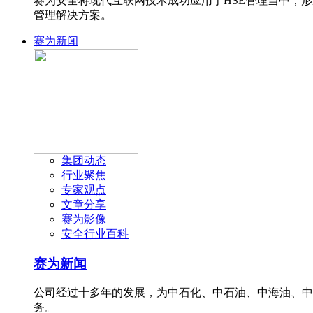
赛为安全将现代互联网技术成功应用于HSE管理当中，形
管理解决方案。
赛为新闻
集团动态
行业聚焦
专家观点
文章分享
赛为影像
安全行业百科
赛为新闻
公司经过十多年的发展，为中石化、中石油、中海油、中
务。