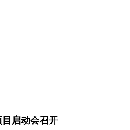
项目启动会召开