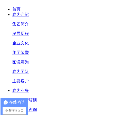
首页
赛为介绍
集团简介
发展历程
企业文化
集团荣誉
图说赛为
赛为团队
主要客户
赛为业务
安全生产培训
在线咨询
安全生产咨询
业务咨询入口