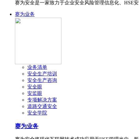
赛为安全是一家致力于企业安全风险管理信息化、HSE安
赛为业务
业务清单
安全生产培训
安全生产咨询
安全眼
安监眼
专项解决方案
道路交通安全
安全学院
赛为业务