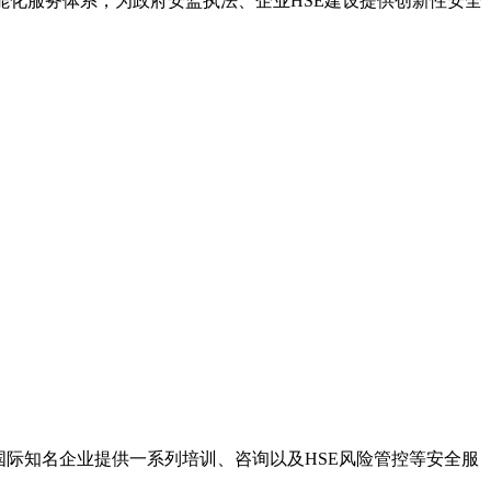
智能化服务体系，为政府安监执法、企业HSE建设提供创新性安全
国际知名企业提供一系列培训、咨询以及HSE风险管控等安全服