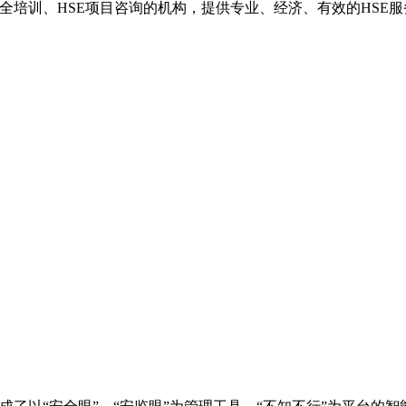
全培训、HSE项目咨询的机构，提供专业、经济、有效的HSE