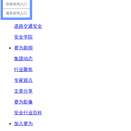
价格咨询入口
安全眼
服务咨询入口
安监眼
道路交通安全
安全学院
赛为新闻
集团动态
行业聚焦
专家观点
文章分享
赛为影像
安全行业百科
加入赛为