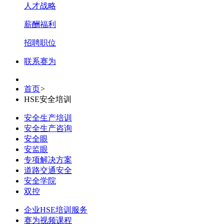
人才战略
薪酬福利
招聘职位
联系赛为
首页
>
HSE安全培训
安全生产培训
安全生产咨询
安全眼
安监眼
专项解决方案
道路交通安全
安全学院
双控
企业HSE培训服务
赛为视频课程