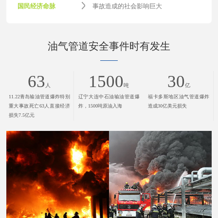
国民经济命脉
事故造成的社会影响巨大
油气管道安全事件时有发生
63
1500
30
人
吨
亿
11.22青岛输油管道爆炸特别
辽宁大连中石油输油管道爆
福卡多斯地区油气管道爆炸
重大事故死亡63人直接经济
炸，1500吨原油入海
造成30亿美元损失
损失7.5亿元