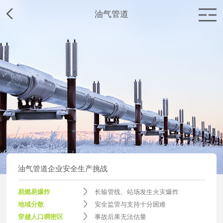
油气管道
首页
赛为介绍
赛为业务
赛为新闻
加入赛为
油气管道企业安全生产挑战
联系赛为
易燃易爆炸
长输管线、站场发生火灾爆炸
地域分散
安全监管与支持十分困难
穿越人口稠密区
事故后果无法估量