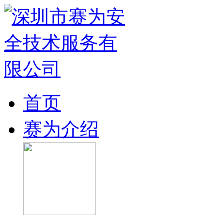
首页
赛为介绍