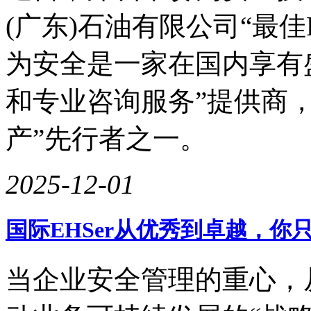
(广东)石油有限公司“最佳
为安全是一家在国内享有
和专业咨询服务”提供商，
产”先行者之一。
2025-12-01
国际EHSer从优秀到卓越，你只差N
当企业安全管理的重心，