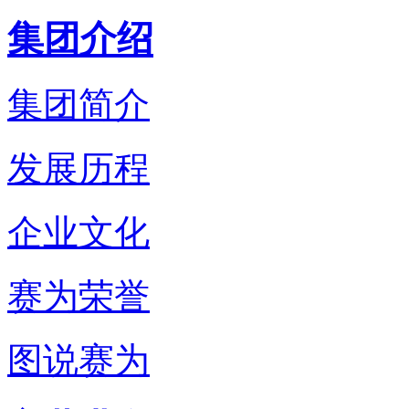
集团介绍
集团简介
发展历程
企业文化
赛为荣誉
图说赛为