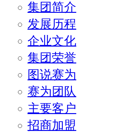
集团简介
发展历程
企业文化
集团荣誉
图说赛为
赛为团队
主要客户
招商加盟