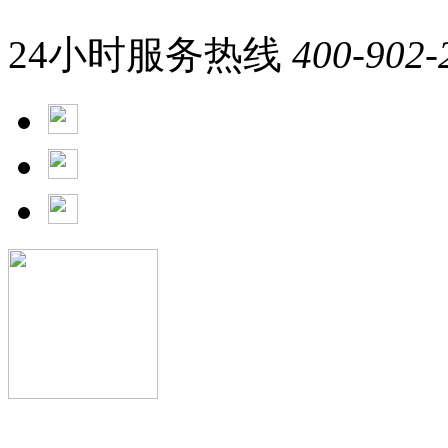
24小时服务热线
400-902-