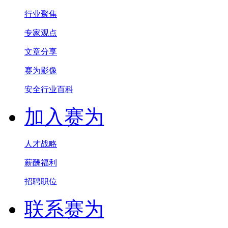
行业聚焦
专家观点
文章分享
赛为影像
安全行业百科
加入赛为
人才战略
薪酬福利
招聘职位
联系赛为