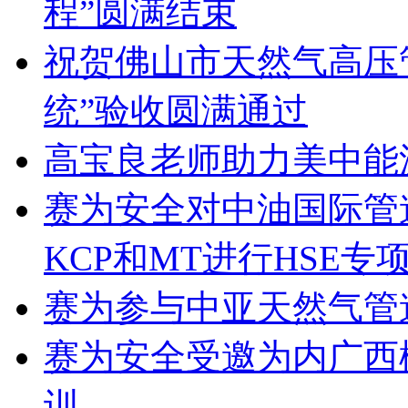
程”圆满结束
祝贺佛山市天然气高压
统”验收圆满通过
高宝良老师助力美中能
赛为安全对中油国际管
KCP和MT进行HSE专
赛为参与中亚天然气管道
赛为安全受邀为内广西
训