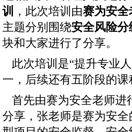
训
，此次培训由
赛为安全
主题分别围绕
安全风险分
块和大家进行了分享。
此次培训是“提升专业
一，后续还有五阶段的课
首先由赛为安全老师进
分享，张老师是赛为安全的
型项目的安全监督、安全经