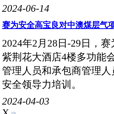
2024-06-14
赛为安全高宝良对中澳煤层气
2024年2月28日-29
紫荆花大酒店4楼多功能
管理人员和承包商管理人
安全领导力培训。
2024-04-03
X