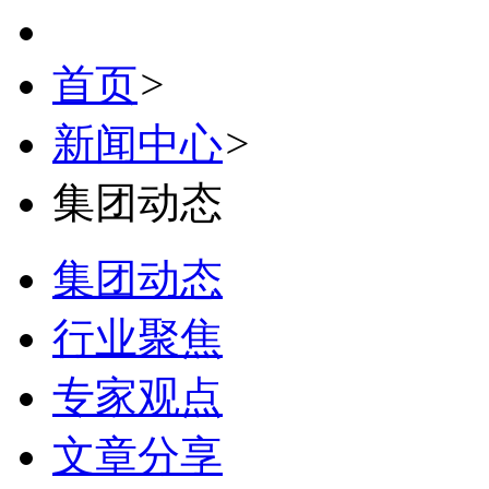
首页
>
新闻中心
>
集团动态
集团动态
行业聚焦
专家观点
文章分享