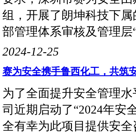
组，开展了朗坤科技下属
部管理体系审核及管理层
2024-12-25
赛为安全携手鲁西化工，共筑
为了全面提升安全管理水
司近期启动了“2024年
全有幸为此项目提供安全