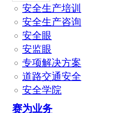
安全生产培训
安全生产咨询
安全眼
安监眼
专项解决方案
道路交通安全
安全学院
赛为业务